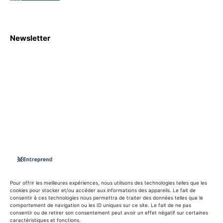
Newsletter
S'abboner
Nous sommes une Agence Marketing et Blog d'actualités,
d'information, d’assistance événementielle, de partages
d'opportunités et d'innovations.
Suivez-nous sur
Pour offrir les meilleures expériences, nous utilisons des technologies telles que les
cookies pour stocker et/ou accéder aux informations des appareils. Le fait de
consentir à ces technologies nous permettra de traiter des données telles que le
info@entreprend.net
comportement de navigation ou les ID uniques sur ce site. Le fait de ne pas
consentir ou de retirer son consentement peut avoir un effet négatif sur certaines
caractéristiques et fonctions.