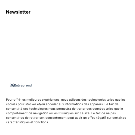
Newsletter
S'abboner
Nous sommes une Agence Marketing et Blog d'actualités,
d'information, d’assistance événementielle, de partages
d'opportunités et d'innovations.
Suivez-nous sur
Pour offrir les meilleures expériences, nous utilisons des technologies telles que les
cookies pour stocker et/ou accéder aux informations des appareils. Le fait de
consentir à ces technologies nous permettra de traiter des données telles que le
info@entreprend.net
comportement de navigation ou les ID uniques sur ce site. Le fait de ne pas
consentir ou de retirer son consentement peut avoir un effet négatif sur certaines
caractéristiques et fonctions.
© Copyright - 2025 By Entreprend