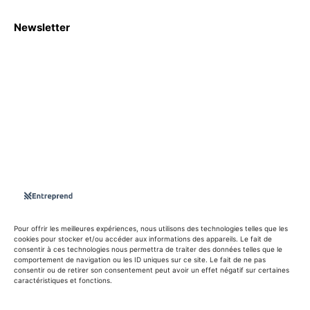
Newsletter
S'abboner
Nous sommes une Agence Marketing et Blog d'actualités,
d'information, d’assistance événementielle, de partages
d'opportunités et d'innovations.
Suivez-nous sur
Pour offrir les meilleures expériences, nous utilisons des technologies telles que les
cookies pour stocker et/ou accéder aux informations des appareils. Le fait de
consentir à ces technologies nous permettra de traiter des données telles que le
info@entreprend.net
comportement de navigation ou les ID uniques sur ce site. Le fait de ne pas
consentir ou de retirer son consentement peut avoir un effet négatif sur certaines
caractéristiques et fonctions.
© Copyright - 2025 By Entreprend