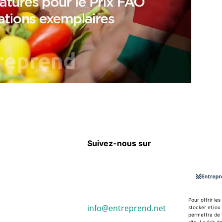
Suivez-nous sur
Pour offrir le
info@entreprend.net
stocker et/ou 
permettra de 