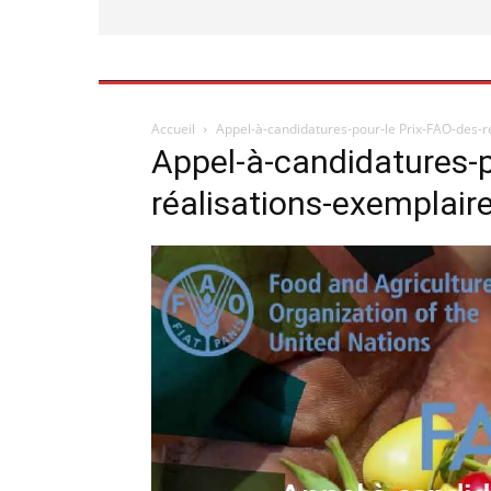
Accueil
Appel-à-candidatures-pour-le Prix-FAO-des-r
Appel-à-candidatures-p
réalisations-exemplair