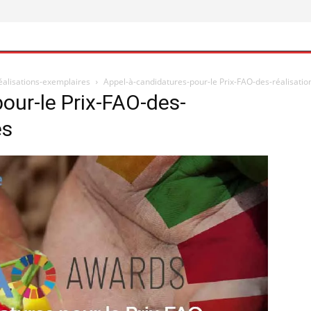
éalisations-exemplaires
Appel-à-candidatures-pour-le Prix-FAO-des-réalisati
our-le Prix-FAO-des-
es