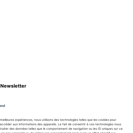
Newsletter
S'abboner
s meilleures expériences, nous utilisons des technologies telles que les cookies pour
accéder aux informations des appareils. Le fait de consentir à ces technologies nous
traiter des données telles que le comportement de navigation ou les ID uniques sur ce