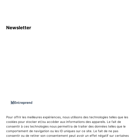
Newsletter
S'abboner
Nous sommes une Agence Marketing et Blog d'actualités,
d'information, d’assistance événementielle, de partages
d'opportunités et d'innovations.
Suivez-nous sur
Pour offrir les meilleures expériences, nous utilisons des technologies telles que les
cookies pour stocker et/ou accéder aux informations des appareils. Le fait de
consentir à ces technologies nous permettra de traiter des données telles que le
info@entreprend.net
comportement de navigation ou les ID uniques sur ce site. Le fait de ne pas
consentir ou de retirer son consentement peut avoir un effet négatif sur certaines