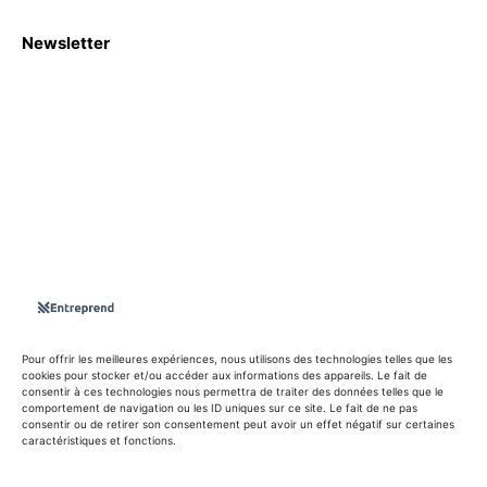
Newsletter
S'abboner
Nous sommes une Agence Marketing et Blog d'actualités,
d'information, d’assistance événementielle, de partages
d'opportunités et d'innovations.
Suivez-nous sur
Pour offrir les meilleures expériences, nous utilisons des technologies telles que les
cookies pour stocker et/ou accéder aux informations des appareils. Le fait de
consentir à ces technologies nous permettra de traiter des données telles que le
info@entreprend.net
comportement de navigation ou les ID uniques sur ce site. Le fait de ne pas
consentir ou de retirer son consentement peut avoir un effet négatif sur certaines
caractéristiques et fonctions.
© Copyright - 2025 By Entreprend