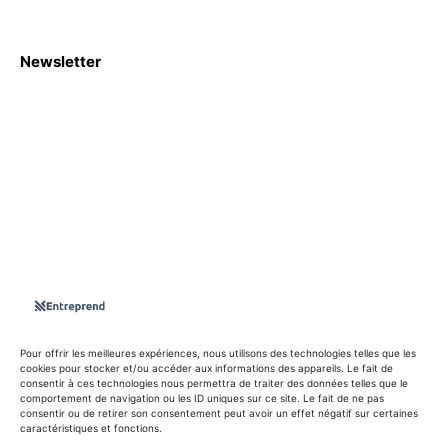
Newsletter
S'abboner
Nous sommes une Agence Marketing et Blog d'actualités,
d'information, d’assistance événementielle, de partages
d'opportunités et d'innovations.
Suivez-nous sur
Pour offrir les meilleures expériences, nous utilisons des technologies telles que les
cookies pour stocker et/ou accéder aux informations des appareils. Le fait de
consentir à ces technologies nous permettra de traiter des données telles que le
info@entreprend.net
comportement de navigation ou les ID uniques sur ce site. Le fait de ne pas
consentir ou de retirer son consentement peut avoir un effet négatif sur certaines
caractéristiques et fonctions.