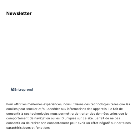
Newsletter
S'abboner
Nous sommes une Agence Marketing et Blog d'actualités,
d'information, d’assistance événementielle, de partages
d'opportunités et d'innovations.
Suivez-nous sur
Pour offrir les meilleures expériences, nous utilisons des technologies telles que les
cookies pour stocker et/ou accéder aux informations des appareils. Le fait de
consentir à ces technologies nous permettra de traiter des données telles que le
info@entreprend.net
comportement de navigation ou les ID uniques sur ce site. Le fait de ne pas
consentir ou de retirer son consentement peut avoir un effet négatif sur certaines
caractéristiques et fonctions.
© Copyright - 2025 By Entreprend