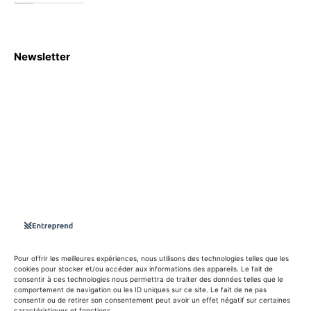
Newsletter
S'abboner
Nous sommes une Agence Marketing et Blog d'actualités,
d'information, d’assistance événementielle, de partages
d'opportunités et d'innovations.
Suivez-nous sur
Pour offrir les meilleures expériences, nous utilisons des technologies telles que les
cookies pour stocker et/ou accéder aux informations des appareils. Le fait de
consentir à ces technologies nous permettra de traiter des données telles que le
info@entreprend.net
comportement de navigation ou les ID uniques sur ce site. Le fait de ne pas
consentir ou de retirer son consentement peut avoir un effet négatif sur certaines
caractéristiques et fonctions.