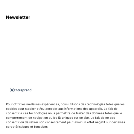
Newsletter
S'abboner
Nous sommes une Agence Marketing et Blog d'actualités,
d'information, d’assistance événementielle, de partages
d'opportunités et d'innovations.
Suivez-nous sur
Pour offrir les meilleures expériences, nous utilisons des technologies telles que les
cookies pour stocker et/ou accéder aux informations des appareils. Le fait de
consentir à ces technologies nous permettra de traiter des données telles que le
info@entreprend.net
comportement de navigation ou les ID uniques sur ce site. Le fait de ne pas
consentir ou de retirer son consentement peut avoir un effet négatif sur certaines
caractéristiques et fonctions.