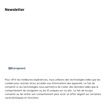
Newsletter
S'abboner
Nous sommes une Agence Marketing et Blog d'actualités,
d'information, d’assistance événementielle, de partages
d'opportunités et d'innovations.
Suivez-nous sur
Pour offrir les meilleures expériences, nous utilisons des technologies telles que les
cookies pour stocker et/ou accéder aux informations des appareils. Le fait de
consentir à ces technologies nous permettra de traiter des données telles que le
info@entreprend.net
comportement de navigation ou les ID uniques sur ce site. Le fait de ne pas
consentir ou de retirer son consentement peut avoir un effet négatif sur certaines
caractéristiques et fonctions.
© Copyright - 2025 By Entreprend