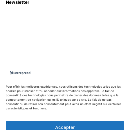
Newsletter
S'abboner
Nous sommes une Agence Marketing et Blog d'actualités,
d'information, d’assistance événementielle, de partages
d'opportunités et d'innovations.
Suivez-nous sur
Pour offrir les meilleures expériences, nous utilisons des technologies telles que les
cookies pour stocker et/ou accéder aux informations des appareils. Le fait de
consentir à ces technologies nous permettra de traiter des données telles que le
info@entreprend.net
comportement de navigation ou les ID uniques sur ce site. Le fait de ne pas
consentir ou de retirer son consentement peut avoir un effet négatif sur certaines
caractéristiques et fonctions.
© Copyright - 2025 By Entreprend
Accepter
Politique de confidentialité