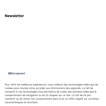
Newsletter
S'abboner
Nous sommes une Agence Marketing et Blog d'actualités,
d'information, d’assistance événementielle, de partages
d'opportunités et d'innovations.
Suivez-nous sur
Pour offrir les meilleures expériences, nous utilisons des technologies telles que les
cookies pour stocker et/ou accéder aux informations des appareils. Le fait de
consentir à ces technologies nous permettra de traiter des données telles que le
info@entreprend.net
comportement de navigation ou les ID uniques sur ce site. Le fait de ne pas
consentir ou de retirer son consentement peut avoir un effet négatif sur certaines
caractéristiques et fonctions.