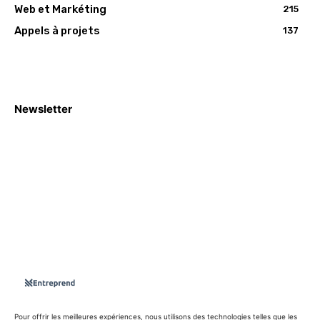
Web et Markéting
215
Appels à projets
137
Newsletter
S'abboner
Nous sommes une Agence Marketing et Blog d'actualités,
d'information, d’assistance événementielle, de partages
d'opportunités et d'innovations.
Suivez-nous sur
Pour offrir les meilleures expériences, nous utilisons des technologies telles que les