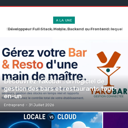
A LA UNE
Développeur Full Stack, Mobile, Backend ou Frontend: lequel
choisir pour réussir votre projet numérique ?
LOGICIELS
Découvrez Yakobar : un logiciel de
gestion des bars et restaurants tout-
en-un
Entreprend
-
31 Juillet 2026