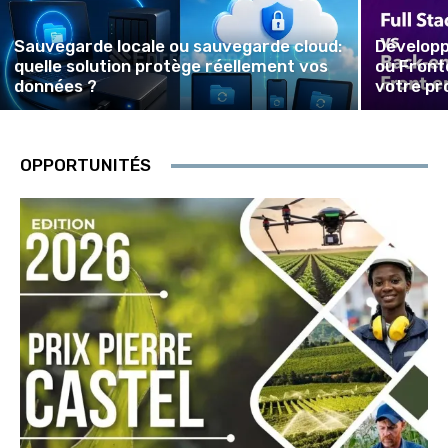
Sauvegarde locale ou sauvegarde cloud:
Développ
quelle solution protège réellement vos
ou Fronte
données ?
votre pr
OPPORTUNITÉS