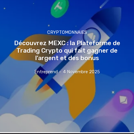
CRYPTOMONNAIES
Découvrez MEXC : la Plateforme de
Trading Crypto qui fait gagner de
l’argent et des bonus
Entreprend
-
4 Novembre 2025