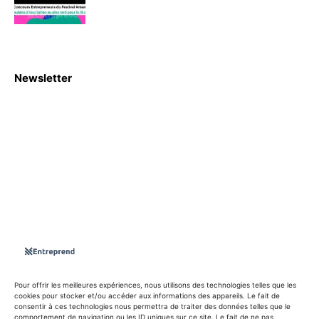
Newsletter
S'abboner
Nous sommes une Agence Marketing et Blog d'actualités,
d'information, d’assistance événementielle, de partages
d'opportunités et d'innovations.
Suivez-nous sur
Pour offrir les meilleures expériences, nous utilisons des technologies telles que les
cookies pour stocker et/ou accéder aux informations des appareils. Le fait de
consentir à ces technologies nous permettra de traiter des données telles que le
info@entreprend.net
comportement de navigation ou les ID uniques sur ce site. Le fait de ne pas