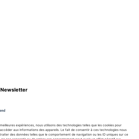
Newsletter
S'abboner
s meilleures expériences, nous utilisons des technologies telles que les cookies pour
accéder aux informations des appareils. Le fait de consentir à ces technologies nous
traiter des données telles que le comportement de navigation ou les ID uniques sur ce