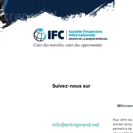
Suivez-nous sur
Pour offrir le
info@entreprend.net
stocker et/ou 
permettra de 