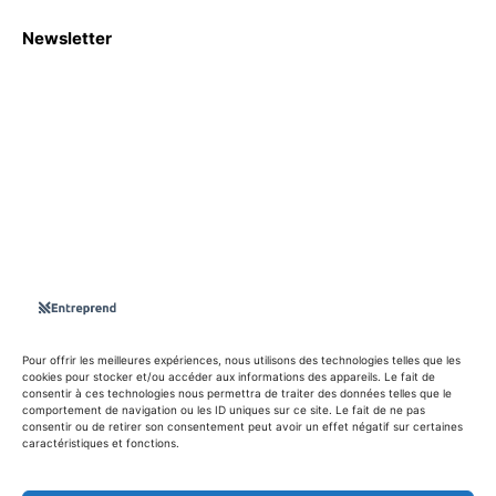
Newsletter
S'abboner
Nous sommes une Agence Marketing et Blog d'actualités,
d'information, d’assistance événementielle, de partages
d'opportunités et d'innovations.
Suivez-nous sur
Pour offrir les meilleures expériences, nous utilisons des technologies telles que les
cookies pour stocker et/ou accéder aux informations des appareils. Le fait de
consentir à ces technologies nous permettra de traiter des données telles que le
info@entreprend.net
comportement de navigation ou les ID uniques sur ce site. Le fait de ne pas
consentir ou de retirer son consentement peut avoir un effet négatif sur certaines
caractéristiques et fonctions.
© Copyright - 2025 By Entreprend