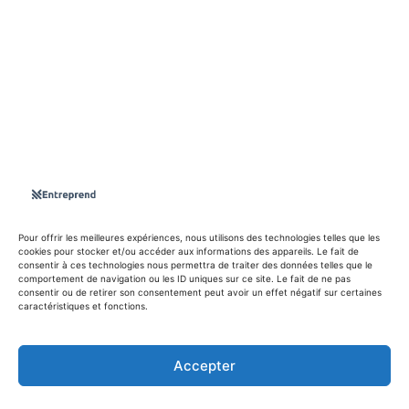
S'abboner
Nous sommes une Agence Marketing et Blog d'actualités,
d'information, d’assistance événementielle, de partages
d'opportunités et d'innovations.
Suivez-nous sur
Pour offrir les meilleures expériences, nous utilisons des technologies telles que les
cookies pour stocker et/ou accéder aux informations des appareils. Le fait de
consentir à ces technologies nous permettra de traiter des données telles que le
info@entreprend.net
comportement de navigation ou les ID uniques sur ce site. Le fait de ne pas
consentir ou de retirer son consentement peut avoir un effet négatif sur certaines
caractéristiques et fonctions.
© Copyright - 2025 By Entreprend
Politique de confidentialité
Accepter
Conditions générales d’utilisation
Contact