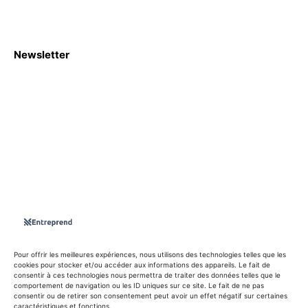
Newsletter
S'abboner
Nous sommes une Agence Marketing et Blog d'actualités,
d'information, d’assistance événementielle, de partages
d'opportunités et d'innovations.
Suivez-nous sur
Pour offrir les meilleures expériences, nous utilisons des technologies telles que les
cookies pour stocker et/ou accéder aux informations des appareils. Le fait de
consentir à ces technologies nous permettra de traiter des données telles que le
info@entreprend.net
comportement de navigation ou les ID uniques sur ce site. Le fait de ne pas
consentir ou de retirer son consentement peut avoir un effet négatif sur certaines
caractéristiques et fonctions.