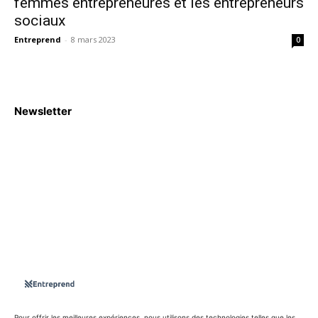
femmes entrepreneures et les entrepreneurs
sociaux
Entreprend
-
8 mars 2023
0
Newsletter
S'abboner
Nous sommes une Agence Marketing et Blog d'actualités,
d'information, d’assistance événementielle, de partages
d'opportunités et d'innovations.
Suivez-nous sur
Pour offrir les meilleures expériences, nous utilisons des technologies telles que les