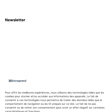
Newsletter
S'abboner
Nous sommes une Agence Marketing et Blog d'actualités,
d'information, d’assistance événementielle, de partages
d'opportunités et d'innovations.
Suivez-nous sur
Pour offrir les meilleures expériences, nous utilisons des technologies telles que les
cookies pour stocker et/ou accéder aux informations des appareils. Le fait de
consentir à ces technologies nous permettra de traiter des données telles que le
info@entreprend.net
comportement de navigation ou les ID uniques sur ce site. Le fait de ne pas
consentir ou de retirer son consentement peut avoir un effet négatif sur certaines
caractéristiques et fonctions.