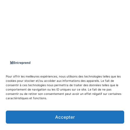
S'abboner
Nous sommes une Agence Marketing et Blog d'actualités,
d'information, d’assistance événementielle, de partages
d'opportunités et d'innovations.
Suivez-nous sur
Pour offrir les meilleures expériences, nous utilisons des technologies telles que les
cookies pour stocker et/ou accéder aux informations des appareils. Le fait de
consentir à ces technologies nous permettra de traiter des données telles que le
info@entreprend.net
comportement de navigation ou les ID uniques sur ce site. Le fait de ne pas
consentir ou de retirer son consentement peut avoir un effet négatif sur certaines
caractéristiques et fonctions.
© Copyright - 2025 By Entreprend
Accepter
Politique de confidentialité
Conditions générales d’utilisation
Contact