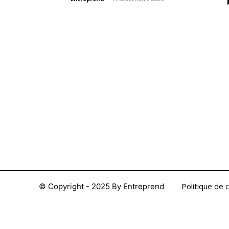
Nous sommes une Agence Marketing et
Blog d'actualités, d'information,
d’assistance événementielle, de partages
d'opportunités et d'innovations.
Politique de c
© Copyright - 2025 By Entreprend