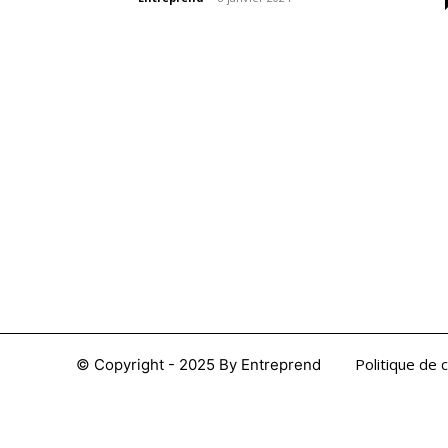
Nous sommes une Agence Marketing et
Blog d'actualités, d'information,
d’assistance événementielle, de partages
d'opportunités et d'innovations.
Politique de c
© Copyright - 2025 By Entreprend