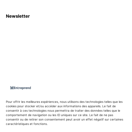
Newsletter
S'abboner
Nous sommes une Agence Marketing et Blog d'actualités,
d'information, d’assistance événementielle, de partages
d'opportunités et d'innovations.
Suivez-nous sur
Pour offrir les meilleures expériences, nous utilisons des technologies telles que les
cookies pour stocker et/ou accéder aux informations des appareils. Le fait de
consentir à ces technologies nous permettra de traiter des données telles que le
info@entreprend.net
comportement de navigation ou les ID uniques sur ce site. Le fait de ne pas
consentir ou de retirer son consentement peut avoir un effet négatif sur certaines
caractéristiques et fonctions.