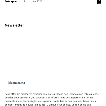
Entreprend
-
1 octobre 2022
0
Newsletter
S'abboner
Nous sommes une Agence Marketing et Blog d'actualités,
d'information, d’assistance événementielle, de partages
d'opportunités et d'innovations.
Suivez-nous sur
Pour offrir les meilleures expériences, nous utilisons des technologies telles que les
cookies pour stocker et/ou accéder aux informations des appareils. Le fait de
consentir à ces technologies nous permettra de traiter des données telles que le
info@entreprend.net
comportement de navigation ou les ID uniques sur ce site. Le fait de ne pas