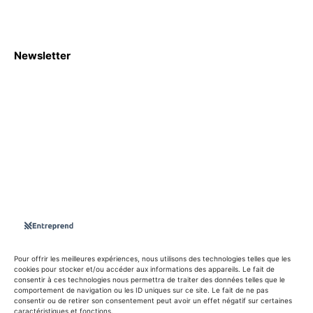
Newsletter
S'abboner
Nous sommes une Agence Marketing et Blog d'actualités,
d'information, d’assistance événementielle, de partages
d'opportunités et d'innovations.
Suivez-nous sur
Pour offrir les meilleures expériences, nous utilisons des technologies telles que les
cookies pour stocker et/ou accéder aux informations des appareils. Le fait de
consentir à ces technologies nous permettra de traiter des données telles que le
info@entreprend.net
comportement de navigation ou les ID uniques sur ce site. Le fait de ne pas
consentir ou de retirer son consentement peut avoir un effet négatif sur certaines
caractéristiques et fonctions.