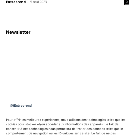
Entreprend
-
5 mai 2023
0
Newsletter
S'abboner
Nous sommes une Agence Marketing et Blog d'actualités,
d'information, d’assistance événementielle, de partages
d'opportunités et d'innovations.
Suivez-nous sur
Pour offrir les meilleures expériences, nous utilisons des technologies telles que les
cookies pour stocker et/ou accéder aux informations des appareils. Le fait de
consentir à ces technologies nous permettra de traiter des données telles que le
info@entreprend.net
comportement de navigation ou les ID uniques sur ce site. Le fait de ne pas