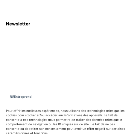
Newsletter
S'abboner
Nous sommes une Agence Marketing et Blog d'actualités,
d'information, d’assistance événementielle, de partages
d'opportunités et d'innovations.
Suivez-nous sur
Pour offrir les meilleures expériences, nous utilisons des technologies telles que les
cookies pour stocker et/ou accéder aux informations des appareils. Le fait de
consentir à ces technologies nous permettra de traiter des données telles que le
info@entreprend.net
comportement de navigation ou les ID uniques sur ce site. Le fait de ne pas
consentir ou de retirer son consentement peut avoir un effet négatif sur certaines
caractéristiques et fonctions.