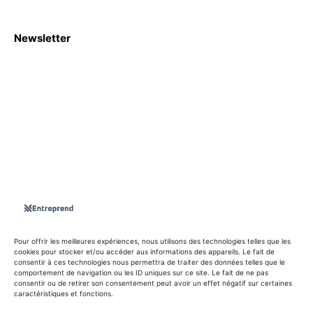
Newsletter
S'abboner
Nous sommes une Agence Marketing et Blog d'actualités,
d'information, d’assistance événementielle, de partages
d'opportunités et d'innovations.
Suivez-nous sur
Pour offrir les meilleures expériences, nous utilisons des technologies telles que les
cookies pour stocker et/ou accéder aux informations des appareils. Le fait de
consentir à ces technologies nous permettra de traiter des données telles que le
info@entreprend.net
comportement de navigation ou les ID uniques sur ce site. Le fait de ne pas
consentir ou de retirer son consentement peut avoir un effet négatif sur certaines
caractéristiques et fonctions.