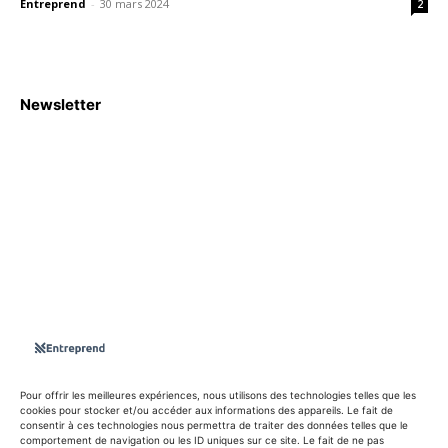
Entreprend
-
30 mars 2024
2
Newsletter
S'abboner
Nous sommes une Agence Marketing et Blog d'actualités,
d'information, d’assistance événementielle, de partages
d'opportunités et d'innovations.
Suivez-nous sur
Pour offrir les meilleures expériences, nous utilisons des technologies telles que les
cookies pour stocker et/ou accéder aux informations des appareils. Le fait de
consentir à ces technologies nous permettra de traiter des données telles que le
info@entreprend.net
comportement de navigation ou les ID uniques sur ce site. Le fait de ne pas