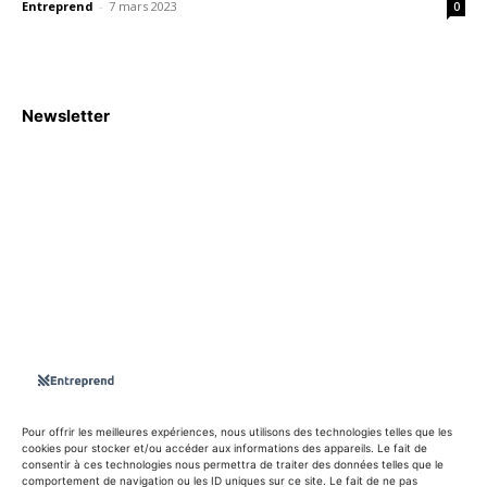
Entreprend
-
7 mars 2023
0
Newsletter
S'abboner
Nous sommes une Agence Marketing et Blog d'actualités,
d'information, d’assistance événementielle, de partages
d'opportunités et d'innovations.
Suivez-nous sur
Pour offrir les meilleures expériences, nous utilisons des technologies telles que les
cookies pour stocker et/ou accéder aux informations des appareils. Le fait de
consentir à ces technologies nous permettra de traiter des données telles que le
info@entreprend.net
comportement de navigation ou les ID uniques sur ce site. Le fait de ne pas