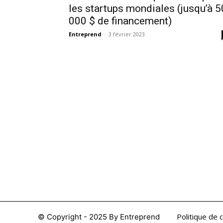
les startups mondiales (jusqu’à 5
000 $ de financement)
Entreprend
-
3 février 2023
Nous sommes une Agence Marketing et
Blog d'actualités, d'information,
d’assistance événementielle, de partages
d'opportunités et d'innovations.
Politique de c
© Copyright - 2025 By Entreprend