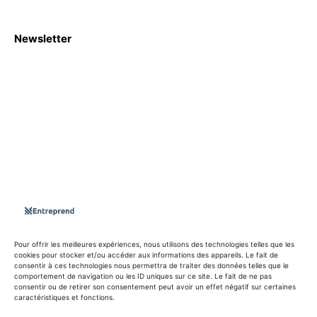
Newsletter
S'abboner
Nous sommes une Agence Marketing et Blog d'actualités,
d'information, d’assistance événementielle, de partages
d'opportunités et d'innovations.
Suivez-nous sur
Pour offrir les meilleures expériences, nous utilisons des technologies telles que les
cookies pour stocker et/ou accéder aux informations des appareils. Le fait de
consentir à ces technologies nous permettra de traiter des données telles que le
info@entreprend.net
comportement de navigation ou les ID uniques sur ce site. Le fait de ne pas
consentir ou de retirer son consentement peut avoir un effet négatif sur certaines
caractéristiques et fonctions.