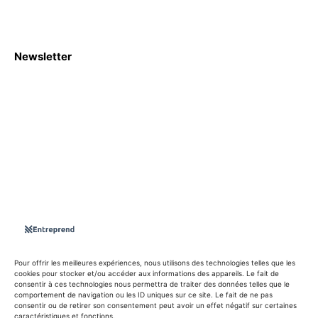
Newsletter
S'abboner
Nous sommes une Agence Marketing et Blog d'actualités,
d'information, d’assistance événementielle, de partages
d'opportunités et d'innovations.
Suivez-nous sur
Pour offrir les meilleures expériences, nous utilisons des technologies telles que les
cookies pour stocker et/ou accéder aux informations des appareils. Le fait de
consentir à ces technologies nous permettra de traiter des données telles que le
info@entreprend.net
comportement de navigation ou les ID uniques sur ce site. Le fait de ne pas
consentir ou de retirer son consentement peut avoir un effet négatif sur certaines
caractéristiques et fonctions.