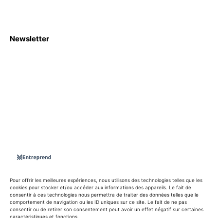
Newsletter
S'abboner
Nous sommes une Agence Marketing et Blog d'actualités,
d'information, d’assistance événementielle, de partages
d'opportunités et d'innovations.
Suivez-nous sur
Pour offrir les meilleures expériences, nous utilisons des technologies telles que les
cookies pour stocker et/ou accéder aux informations des appareils. Le fait de
consentir à ces technologies nous permettra de traiter des données telles que le
info@entreprend.net
comportement de navigation ou les ID uniques sur ce site. Le fait de ne pas
consentir ou de retirer son consentement peut avoir un effet négatif sur certaines
caractéristiques et fonctions.