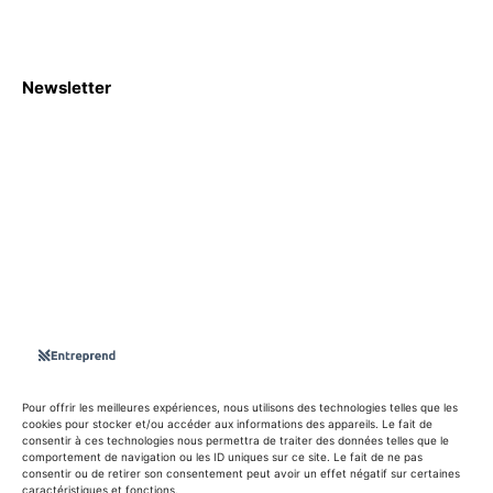
Newsletter
S'abboner
Nous sommes une Agence Marketing et Blog d'actualités,
d'information, d’assistance événementielle, de partages
d'opportunités et d'innovations.
Suivez-nous sur
Pour offrir les meilleures expériences, nous utilisons des technologies telles que les
cookies pour stocker et/ou accéder aux informations des appareils. Le fait de
consentir à ces technologies nous permettra de traiter des données telles que le
info@entreprend.net
comportement de navigation ou les ID uniques sur ce site. Le fait de ne pas
consentir ou de retirer son consentement peut avoir un effet négatif sur certaines
caractéristiques et fonctions.