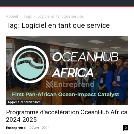
Accueil
Tags
Logiciel en tant que service
Tag: Logiciel en tant que service
Appel à candidatures
Programme d’accélération OceanHub Africa
2024-2025
Entreprend
-
27 avril 2024
0