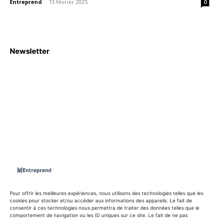
Entreprend
-
13 février 2025
0
Newsletter
S'abboner
Nous sommes une Agence Marketing et Blog d'actualités,
d'information, d’assistance événementielle, de partages
d'opportunités et d'innovations.
Suivez-nous sur
Pour offrir les meilleures expériences, nous utilisons des technologies telles que les
cookies pour stocker et/ou accéder aux informations des appareils. Le fait de
consentir à ces technologies nous permettra de traiter des données telles que le
info@entreprend.net
comportement de navigation ou les ID uniques sur ce site. Le fait de ne pas