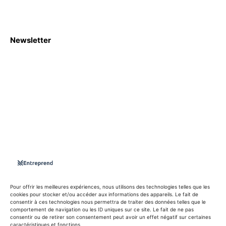
Newsletter
S'abboner
Nous sommes une Agence Marketing et Blog d'actualités,
d'information, d’assistance événementielle, de partages
d'opportunités et d'innovations.
Suivez-nous sur
Pour offrir les meilleures expériences, nous utilisons des technologies telles que les
cookies pour stocker et/ou accéder aux informations des appareils. Le fait de
consentir à ces technologies nous permettra de traiter des données telles que le
info@entreprend.net
comportement de navigation ou les ID uniques sur ce site. Le fait de ne pas
consentir ou de retirer son consentement peut avoir un effet négatif sur certaines
caractéristiques et fonctions.