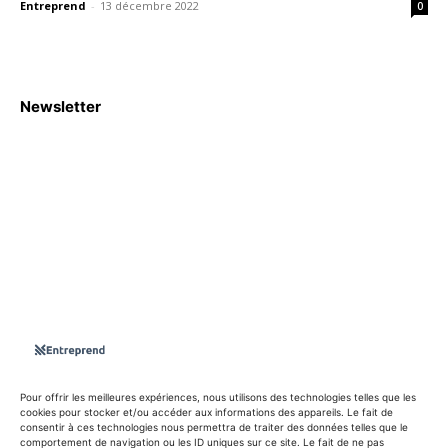
Entreprend
-
13 décembre 2022
0
Newsletter
S'abboner
Nous sommes une Agence Marketing et Blog d'actualités,
d'information, d’assistance événementielle, de partages
d'opportunités et d'innovations.
Suivez-nous sur
Pour offrir les meilleures expériences, nous utilisons des technologies telles que les
cookies pour stocker et/ou accéder aux informations des appareils. Le fait de
consentir à ces technologies nous permettra de traiter des données telles que le
info@entreprend.net
comportement de navigation ou les ID uniques sur ce site. Le fait de ne pas