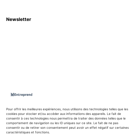
Newsletter
S'abboner
Nous sommes une Agence Marketing et Blog d'actualités,
d'information, d’assistance événementielle, de partages
d'opportunités et d'innovations.
Suivez-nous sur
Pour offrir les meilleures expériences, nous utilisons des technologies telles que les
cookies pour stocker et/ou accéder aux informations des appareils. Le fait de
consentir à ces technologies nous permettra de traiter des données telles que le
info@entreprend.net
comportement de navigation ou les ID uniques sur ce site. Le fait de ne pas
consentir ou de retirer son consentement peut avoir un effet négatif sur certaines
caractéristiques et fonctions.