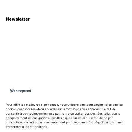
Newsletter
S'abboner
Nous sommes une Agence Marketing et Blog d'actualités,
d'information, d’assistance événementielle, de partages
d'opportunités et d'innovations.
Suivez-nous sur
Pour offrir les meilleures expériences, nous utilisons des technologies telles que les
cookies pour stocker et/ou accéder aux informations des appareils. Le fait de
consentir à ces technologies nous permettra de traiter des données telles que le
info@entreprend.net
comportement de navigation ou les ID uniques sur ce site. Le fait de ne pas
consentir ou de retirer son consentement peut avoir un effet négatif sur certaines
caractéristiques et fonctions.