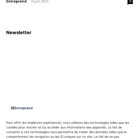
Entreprend
-
4 juin 2025
0
Newsletter
S'abboner
Nous sommes une Agence Marketing et Blog d'actualités,
d'information, d’assistance événementielle, de partages
d'opportunités et d'innovations.
Suivez-nous sur
Pour offrir les meilleures expériences, nous utilisons des technologies telles que les
cookies pour stocker et/ou accéder aux informations des appareils. Le fait de
consentir à ces technologies nous permettra de traiter des données telles que le
info@entreprend.net
comportement de navigation ou les ID uniques sur ce site. Le fait de ne pas