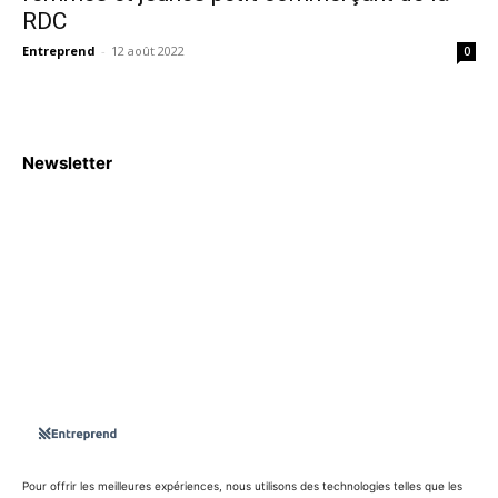
RDC
Entreprend
-
12 août 2022
0
Newsletter
S'abboner
Nous sommes une Agence Marketing et Blog d'actualités,
d'information, d’assistance événementielle, de partages
d'opportunités et d'innovations.
Suivez-nous sur
Pour offrir les meilleures expériences, nous utilisons des technologies telles que les