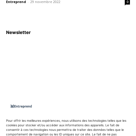
Entreprend
-
29 novembre 2022
0
Newsletter
S'abboner
Nous sommes une Agence Marketing et Blog d'actualités,
d'information, d’assistance événementielle, de partages
d'opportunités et d'innovations.
Suivez-nous sur
Pour offrir les meilleures expériences, nous utilisons des technologies telles que les
cookies pour stocker et/ou accéder aux informations des appareils. Le fait de
consentir à ces technologies nous permettra de traiter des données telles que le
info@entreprend.net
comportement de navigation ou les ID uniques sur ce site. Le fait de ne pas