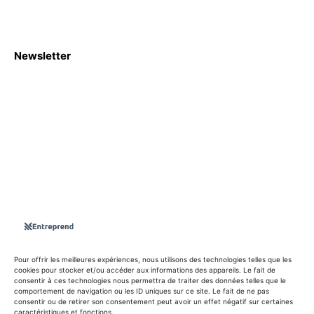
Newsletter
S'abboner
Nous sommes une Agence Marketing et Blog d'actualités,
d'information, d’assistance événementielle, de partages
d'opportunités et d'innovations.
Suivez-nous sur
Pour offrir les meilleures expériences, nous utilisons des technologies telles que les
cookies pour stocker et/ou accéder aux informations des appareils. Le fait de
consentir à ces technologies nous permettra de traiter des données telles que le
info@entreprend.net
comportement de navigation ou les ID uniques sur ce site. Le fait de ne pas
consentir ou de retirer son consentement peut avoir un effet négatif sur certaines
caractéristiques et fonctions.