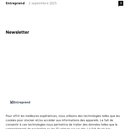
Entreprend
-
2 septembre 2025
0
Newsletter
S'abboner
Nous sommes une Agence Marketing et Blog d'actualités,
d'information, d’assistance événementielle, de partages
d'opportunités et d'innovations.
Suivez-nous sur
Pour offrir les meilleures expériences, nous utilisons des technologies telles que les
cookies pour stocker et/ou accéder aux informations des appareils. Le fait de
consentir à ces technologies nous permettra de traiter des données telles que le
info@entreprend.net
comportement de navigation ou les ID uniques sur ce site. Le fait de ne pas