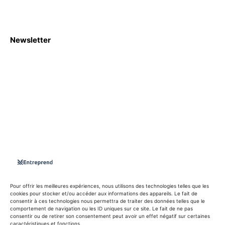
Newsletter
S'abboner
Nous sommes une Agence Marketing et Blog d'actualités,
d'information, d’assistance événementielle, de partages
d'opportunités et d'innovations.
Suivez-nous sur
Pour offrir les meilleures expériences, nous utilisons des technologies telles que les
cookies pour stocker et/ou accéder aux informations des appareils. Le fait de
consentir à ces technologies nous permettra de traiter des données telles que le
info@entreprend.net
comportement de navigation ou les ID uniques sur ce site. Le fait de ne pas
consentir ou de retirer son consentement peut avoir un effet négatif sur certaines
caractéristiques et fonctions.