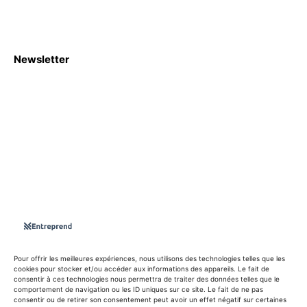
Newsletter
S'abboner
Nous sommes une Agence Marketing et Blog d'actualités,
d'information, d’assistance événementielle, de partages
d'opportunités et d'innovations.
Suivez-nous sur
Pour offrir les meilleures expériences, nous utilisons des technologies telles que les
cookies pour stocker et/ou accéder aux informations des appareils. Le fait de
consentir à ces technologies nous permettra de traiter des données telles que le
info@entreprend.net
comportement de navigation ou les ID uniques sur ce site. Le fait de ne pas
consentir ou de retirer son consentement peut avoir un effet négatif sur certaines