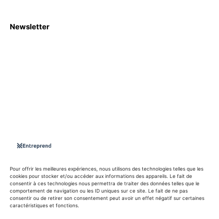
Newsletter
S'abboner
Nous sommes une Agence Marketing et Blog d'actualités,
d'information, d’assistance événementielle, de partages
d'opportunités et d'innovations.
Suivez-nous sur
Pour offrir les meilleures expériences, nous utilisons des technologies telles que les
cookies pour stocker et/ou accéder aux informations des appareils. Le fait de
consentir à ces technologies nous permettra de traiter des données telles que le
info@entreprend.net
comportement de navigation ou les ID uniques sur ce site. Le fait de ne pas
consentir ou de retirer son consentement peut avoir un effet négatif sur certaines
caractéristiques et fonctions.